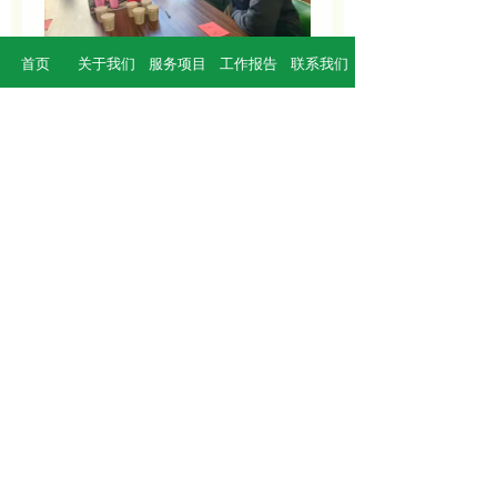
首页
关于我们
服务项目
工作报告
联系我们
此次活动打破传统教学模
式，将地理知识巧妙融入趣味游
戏，打造沉浸式学习新体验。
参
与者
在"玩中学"解锁地理知识密
码；在思维碰撞与协作挑战中增
进彼此了解，感受集体温暖，实
现"学中乐"的愉悦体验。这种寓
教于乐的创新形式，不仅点燃了
大家探索地理奥秘的热情，更在
阵阵欢声笑语中，搭建起温暖和