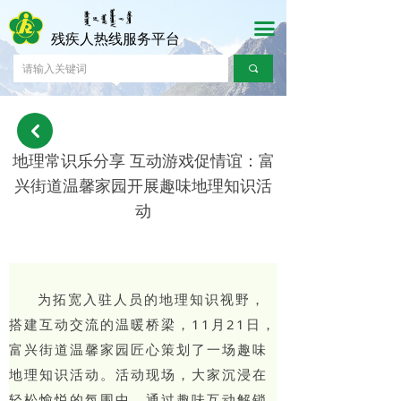
首页
끀
끀
残疾人热线服务平台
时政要闻
끠
财经产经
낒
文化娱乐
地理常识乐分享 互动游戏促情谊：富
人民访谈
兴街道温馨家园开展趣味地理知识活
动
为拓宽入驻人员的地理知识视野，
搭建互动交流的温暖桥梁，11月21日，
富兴街道温馨家园匠心策划了一场趣味
地理知识活动。活动现场，大家沉浸在
轻松愉悦的氛围中，通过趣味互动解锁