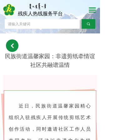
首页
끀
끀
残疾人热线服务平台
时政要闻
끠
财经产经
낒
文化娱乐
民族街道温馨家园：非遗剪纸牵情谊
人民访谈
社区共融谱温情
近日，民族街道温馨家园精心
组织入驻残疾人开展传统剪纸艺术
创作活动，同时邀请社区工作人员