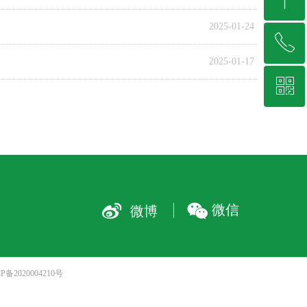
2025-01-24
ꂅ
回到顶部
2025-01-17
ꀥ
0477-8125488
微信二维码
넇
너
微信
微博
P备2020004210号