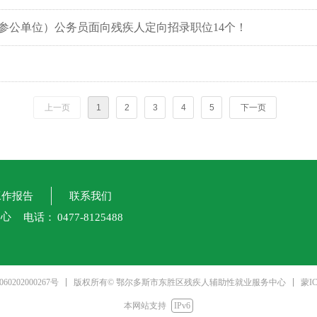
（参公单位）公务员面向残疾人定向招录职位14个！
上一页
1
2
3
4
5
下一页
工作报告
联系我们
中心
电话：
0477-8125488
蒙IC
0202000267号
版权所有© 鄂尔多斯市东胜区残疾人辅助性就业服务中心
本网站支持
IPv6