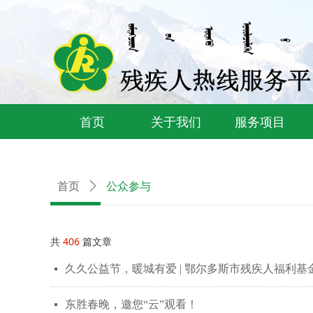
首页
关于我们
服务项目
公众参与
首页
ꄲ
共
406
篇文章
久久公益节，暖城有爱 | 鄂尔多斯市残疾人福利
넷
东胜春晚，邀您“云”观看！
넷